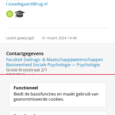
l.staadegaard@rug.nl
O
R
R
e
C
s
I
e
D
a
Laatst gewijzigd:
01 maart 2024 14:48
r
c
h
Contactgegevens
P
o
Faculteit Gedrags- & Maatschappijwetenschappen
r
Basiseenheid Sociale Psychologie — Psychologie
t
Grote Kruisstraat 2/1
a
9712 TS Groningen
l
Nederland
Functioneel
Biedt de basisfuncties en maakt gebruik van
geanonimiseerde cookies.
F
L
R
I
Y
Volg de RUG
a
i
S
n
o