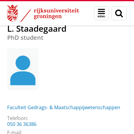
Skip
Skip
Over ons
L. Staadegaard
Menu
Zoek
to
to
en
Content
Navigation
zoeken
L. Staadegaard
PhD student
Faculteit Gedrags- & Maatschappijwetenschappen
Telefoon:
050 36 36386
E-mail: