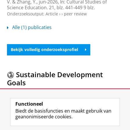
V.
&
Zhang, Y.
,
jun-2026
,
In:
Cultural Studies of
Science Education.
21
,
blz. 441-449
9 blz.
Onderzoeksoutput
:
Article
›
›
peer review
Alle (1) publicaties
Bekijk volledig onderzoeksprofiel
Sustainable Development
Goals
Meer informatie over de
Sustainable Development
Functioneel
Goals.
Biedt de basisfuncties en maakt gebruik van
geanonimiseerde cookies.
F
L
R
I
Y
Volg de RUG