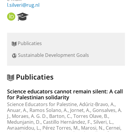
l.silveri@rug.nl
O
R
R
e
C
s
I
e
D
a
Publicaties
r
c
Sustainable Development Goals
h
P
o
r
Publicaties
t
a
Science educators cannot remain silent: A call
l
for Palestinian solidarity
Science Educators for Palestine
, Adúriz-Bravo, A.,
Anuar, A., Ramos Solano, A., Jornet, A., Gonsalves, A.
J., Moraes, A. G. D., Barton, C.,
Torres Olave, B.
,
Medunjanin, D.
,
Castillo Hernández, F.
,
Silveri, L.
,
Avraamidou, L.
,
Pérez Torres, M.
, Marosi, N.,
Cernei,