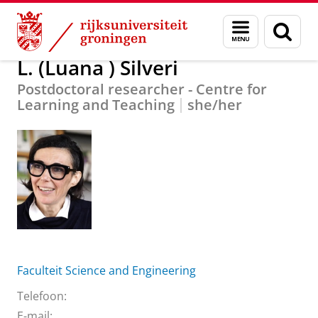
Skip
Skip
Over ons
L. (Luana ) Silveri
Menu
Zoek
to
to
en
Content
Navigation
zoeken
L. (Luana ) Silveri
Postdoctoral researcher - Centre for
Learning and Teaching
she/her
Faculteit Science and Engineering
Telefoon:
E-mail: