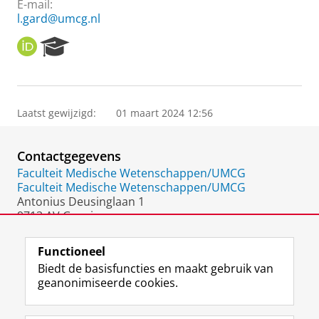
E-mail:
l.gard@umcg.nl
O
R
R
e
C
s
I
e
D
a
Laatst gewijzigd:
01 maart 2024 12:56
r
c
h
Contactgegevens
P
o
Faculteit Medische Wetenschappen/UMCG
r
Faculteit Medische Wetenschappen/UMCG
t
Antonius Deusinglaan 1
a
9713 AV Groningen
l
Nederland
Functioneel
Biedt de basisfuncties en maakt gebruik van
geanonimiseerde cookies.
F
L
R
I
Y
Volg de RUG