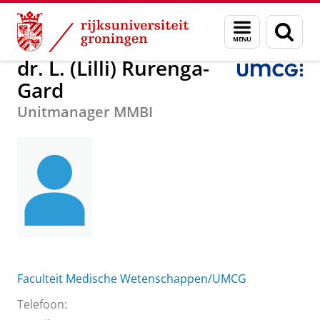
Skip
Skip
Over ons
dr. L. (Lilli) Rurenga-Gard
Menu
Zoek
to
to
en
Content
Navigation
zoeken
dr. L. (Lilli) Rurenga-
Gard
Unitmanager MMBI
Faculteit Medische Wetenschappen/UMCG
Telefoon: