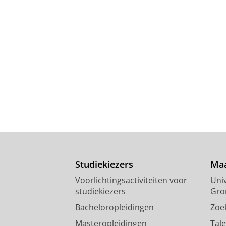
Studiekiezers
Maa
Voorlichtingsactiviteiten voor
Univ
studiekiezers
Gro
Bacheloropleidingen
Zoe
Masteropleidingen
Tal