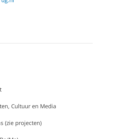
rug.nl
t
ten, Cultuur en Media
s (zie projecten)