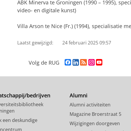
ABK Minerva te Groningen (1990 – 1995), specia
video- en digitale kunst)
Villa Arson te Nice (Fr.) (1994), specialisatie 
Laatst gewijzigd:
24 februari 2025 09:57
F
L
R
I
Y
Volg de RUG
a
i
S
n
o
c
n
S
s
u
e
k
-
t
T
b
e
f
a
u
o
d
e
g
b
tschappij/bedrijven
Alumni
o
I
e
r
e
ersiteitsbibliotheek
Alumni activiteiten
k
n
d
a
-
ningen
p
-
R
m
k
Magazine Broerstraat 5
a
p
i
-
a
k een deskundige
Wijzigingen doorgeven
g
a
j
a
n
encentrum