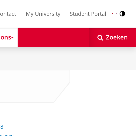
ontact
My University
Student Portal
Contr
Nederlands
English
 ons
Zoeken
58