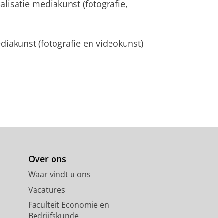
lisatie mediakunst (fotografie,
mediakunst (fotografie en videokunst)
Over ons
Waar vindt u ons
Vacatures
Faculteit Economie en
Bedrijfskunde