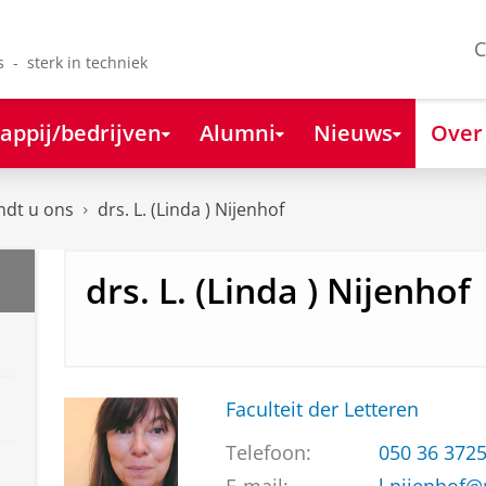
C
s - sterk in techniek
appij/bedrijven
Alumni
Nieuws
Over
ndt u ons
drs. L. (Linda ) Nijenhof
drs. L. (Linda ) Nijenhof
Faculteit der Letteren
Telefoon:
050 36 372