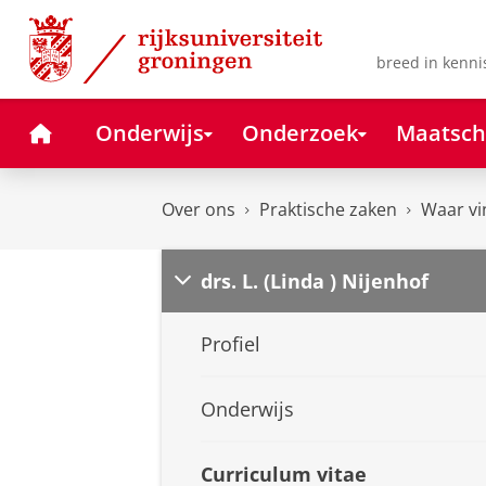
Skip
Skip
to
to
Content
Navigation
breed in kenni
Home
Onderwijs
Onderzoek
Maatsch
Over ons
Praktische zaken
Waar vi
drs. L. (Linda ) Nijenhof
Profiel
Onderwijs
Curriculum vitae