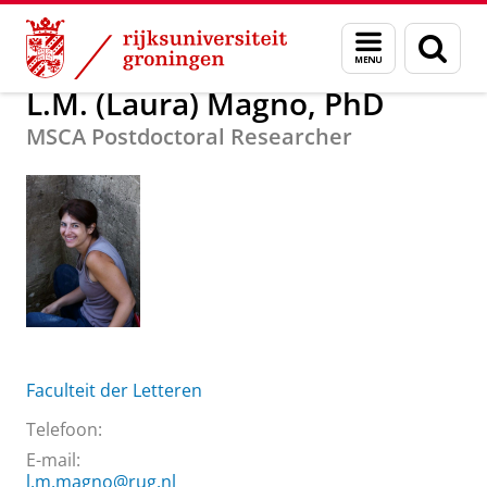
Skip
Skip
Over ons
L.M. (Laura) Magno, PhD
Menu
Zoek
to
to
en
Content
Navigation
zoeken
L.M. (Laura) Magno, PhD
MSCA Postdoctoral Researcher
Faculteit der Letteren
Telefoon:
E-mail:
l.m.magno@rug.nl