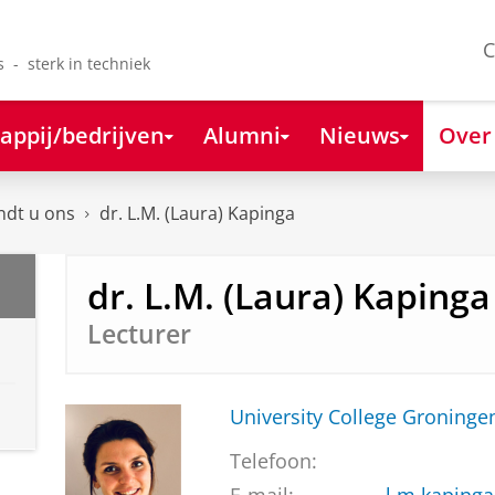
C
s - sterk in techniek
appij/bedrijven
Alumni
Nieuws
Over
ndt u ons
dr. L.M. (Laura) Kapinga
dr. L.M. (Laura) Kapinga
Lecturer
University College Groninge
Telefoon: