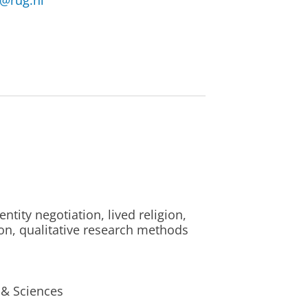
a@rug.nl
tity negotiation, lived religion,
on, qualitative research methods
 & Sciences