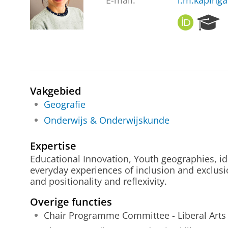
E-mail:
l.m.kaping
O
R
R
e
C
s
I
e
D
a
r
c
Vakgebied
h
Geografie
P
Onderwijs & Onderwijskunde
o
r
t
Expertise
a
Educational Innovation, Youth geographies, iden
l
everyday experiences of inclusion and exclusi
and positionality and reflexivity.
Overige functies
Chair Programme Committee - Liberal Arts