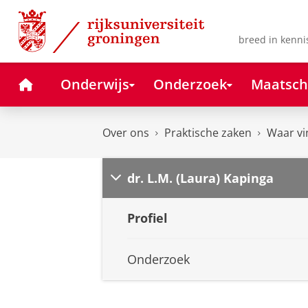
Skip
Skip
to
to
Content
Navigation
breed in kenni
Home
Onderwijs
Onderzoek
Maatsch
Over ons
Praktische zaken
Waar vi
dr. L.M. (Laura) Kapinga
Profiel
Onderzoek