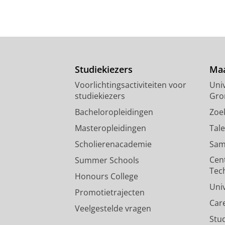
Studiekiezers
Maa
Voorlichtingsactiviteiten voor
Univ
studiekiezers
Gro
Bacheloropleidingen
Zoe
Masteropleidingen
Tal
Scholierenacademie
Sam
Cen
Summer Schools
Tec
Honours College
Uni
Promotietrajecten
Car
Veelgestelde vragen
Stu