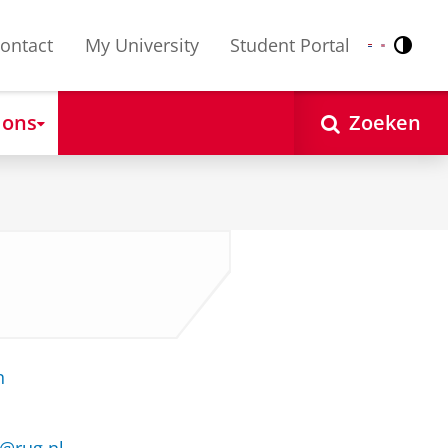
ontact
My University
Student Portal
Contr
Nederlands
English
 ons
Zoeken
n