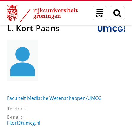
Skip
Skip
Over ons
L. Kort-Paans
Menu
Zoek
to
to
en
Content
Navigation
zoeken
L. Kort-Paans
Faculteit Medische Wetenschappen/UMCG
Telefoon:
E-mail:
l.kort@umcg.nl