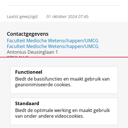
Laatst gewijzigd:
01 oktober 2024 07:45
Contactgegevens
Faculteit Medische Wetenschappen/UMCG
Faculteit Medische Wetenschappen/UMCG
Antonius Deusinglaan 1
9713 AV Groningen
Nederland
Functioneel
Biedt de basisfuncties en maakt gebruik van
geanonimiseerde cookies.
F
L
R
I
Y
Volg de RUG
a
i
S
n
o
Standaard
c
n
S
s
u
Biedt de optimale werking en maakt gebruik
e
k
-
t
T
Studiekiezers
van onder andere videocookies.
b
e
f
a
u
Maatschappij/bedrijven
o
d
e
g
b