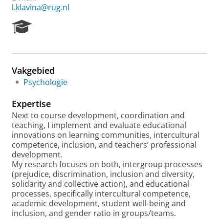
l.klavina@rug.nl
R
e
s
e
a
Vakgebied
r
Psychologie
c
h
Expertise
P
o
Next to course development, coordination and
r
teaching, I implement and evaluate educational
t
innovations on learning communities, intercultural
a
competence, inclusion, and teachers’ professional
l
development.
My research focuses on both, intergroup processes
(prejudice, discrimination, inclusion and diversity,
solidarity and collective action), and educational
processes, specifically intercultural competence,
academic development, student well-being and
inclusion, and gender ratio in groups/teams.