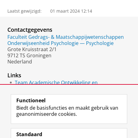
Laatst gewijzigd:
01 maart 2024 12:14
Contactgegevens
Faculteit Gedrags- & Maatschappijwetenschappen
Onderwijseenheid Psychologie — Psychologie
Grote Kruisstraat 2/1
9712 TS Groningen
Nederland
Links
Team Academische Ontwikkeling en
Vaardigheden
Functioneel
Biedt de basisfuncties en maakt gebruik van
geanonimiseerde cookies.
F
L
R
I
Y
Volg de RUG
a
i
S
n
o
Standaard
c
n
S
s
u