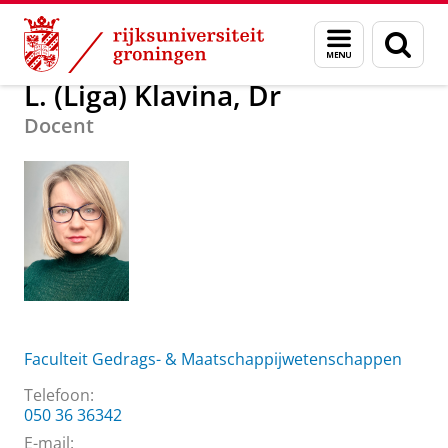
Skip
Skip
Over ons
L. (Liga) Klavina, Dr
Menu
Zoek
to
to
en
Content
Navigation
zoeken
L. (Liga) Klavina, Dr
Docent
Faculteit Gedrags- & Maatschappijwetenschappen
Telefoon:
050 36 36342
E-mail: