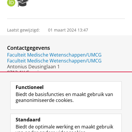
O
R
R
e
C
s
I
e
D
a
Laatst gewijzigd:
01 maart 2024 13:47
r
c
h
Contactgegevens
P
o
Faculteit Medische Wetenschappen/UMCG
r
Faculteit Medische Wetenschappen/UMCG
t
Antonius Deusinglaan 1
a
9713 AV Groningen
l
Nederland
Functioneel
Biedt de basisfuncties en maakt gebruik van
geanonimiseerde cookies.
F
L
R
I
Y
Volg de RUG
a
i
S
n
o
Standaard
c
n
S
s
u
Biedt de optimale werking en maakt gebruik
e
k
-
t
T
Studiekiezers