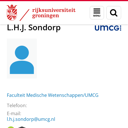
Skip
Skip
Over ons
L.H.J. Sondorp
Menu
Zoek
to
to
en
Content
Navigation
zoeken
L.H.J. Sondorp
Faculteit Medische Wetenschappen/UMCG
Telefoon:
E-mail:
l.h.j.sondorp@umcg.nl