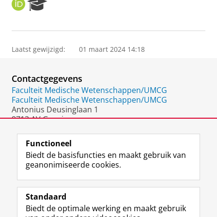
O
R
R
e
C
s
I
e
D
a
Laatst gewijzigd:
01 maart 2024 14:18
r
c
h
Contactgegevens
P
o
Faculteit Medische Wetenschappen/UMCG
r
Faculteit Medische Wetenschappen/UMCG
t
Antonius Deusinglaan 1
a
9713 AV Groningen
l
Nederland
Functioneel
Biedt de basisfuncties en maakt gebruik van
geanonimiseerde cookies.
F
L
R
I
Y
Volg de RUG
a
i
S
n
o
Standaard
c
n
S
s
u
Biedt de optimale werking en maakt gebruik
e
k
-
t
T
Studiekiezers