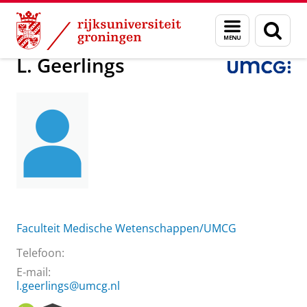
Skip
Skip
Over ons
L. Geerlings
Menu
Zoek
to
to
en
Content
Navigation
zoeken
L. Geerlings
Faculteit Medische Wetenschappen/UMCG
Telefoon:
E-mail:
l.geerlings@umcg.nl