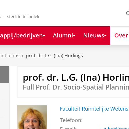
C
s - sterk in techniek
appij/bedrijven
Alumni
Nieuws
Over
ndt u ons
prof. dr. L.G. (Ina) Horlings
prof. dr. L.G. (Ina) Horli
Full Prof. Dr. Socio-Spatial Planni
Faculteit Ruimtelijke Weten
Telefoon: