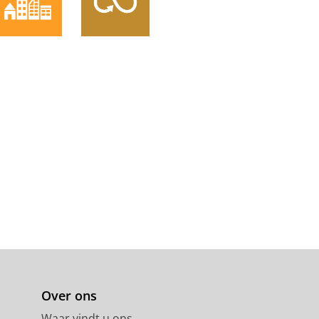
elopment Studies.
Dauncey, E.,
ing in Scottish vacant land
Over ons
Waar vindt u ons