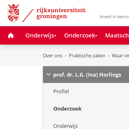
Skip
Skip
to
to
Content
Navigation
breed in kenni
Home
Onderwijs
Onderzoek
Maatsch
Over ons
Praktische zaken
Waar vi
prof. dr. L.G. (Ina) Horlings
Profiel
Onderzoek
Onderwijs