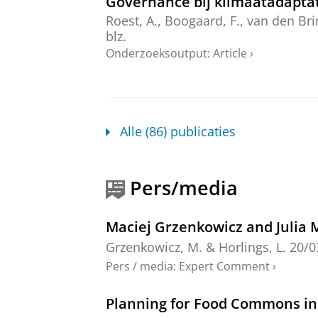
Governance bij klimaatadaptat
Roest, A.
, Boogaard, F.,
van den Bri
blz.
Onderzoeksoutput
:
Article
›
Provisioning sustainable food 
Horlings, I.
, Leitheiser, S.,
Tittonell, 
Pradhan, P. & Prasad Pant, L. (reds.
Alle (86) publicaties
Development Goals series).
Onderzoeksoutput
›
›
peer review
Pers/media
Unravelling the policy-to-im
sized cities
Maciej Grzenkowicz and Julia 
Roest, A.
,
Restemeyer, B.
,
van den B
36
,
1
,
16 blz.
Grzenkowicz, M.
&
Horlings, L.
20/0
Onderzoeksoutput
:
Article
›
›
peer revi
Pers / media
:
Expert Comment
›
Burgercollectieven aan het roe
Planning for Food Commons in
De Moor, T., Czischke, D., Van Eijk,