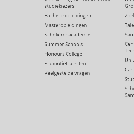
studiekiezers
Gro
Bacheloropleidingen
Zoe
Masteropleidingen
Tal
Scholierenacademie
Sam
Cen
Summer Schools
Tec
Honours College
Uni
Promotietrajecten
Car
Veelgestelde vragen
Stu
Sch
Sam