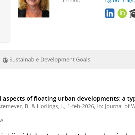
E-mail:
l.g.horling
L
O
i
R
n
C
k
I
e
D
d
i
n
Sustainable Development Goals
al aspects of floating urban developments: a t
temeyer, B.
&
Horlings, I.
,
1-feb-2026
,
In:
Journal of 
ew