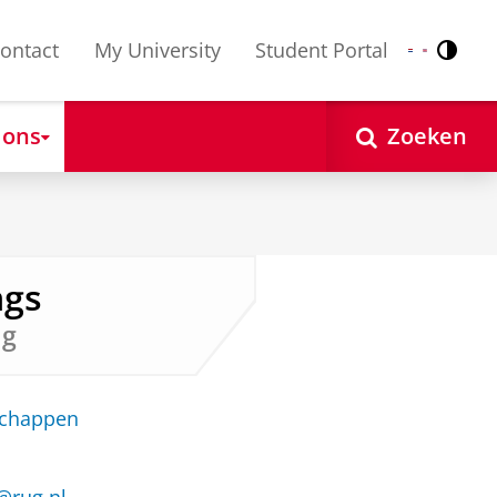
ontact
My University
Student Portal
Contr
Nederlands
English
 ons
Zoeken
ngs
ng
schappen