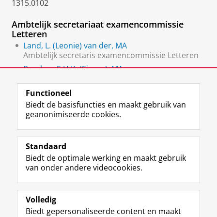
1315.0102
Ambtelijk secretariaat examencommissie
Letteren
Land, L. (Leonie) van der, MA
Ambtelijk secretaris examencommissie Letteren
Peschar, S.H.K. (Simon), MA
Ambtelijk secretaris examencommissie Letteren
Functioneel
Biedt de basisfuncties en maakt gebruik van
geanonimiseerde cookies.
F
L
R
I
Y
Volg de RUG
a
i
S
n
o
Standaard
c
n
S
s
u
Biedt de optimale werking en maakt gebruik
e
k
-
t
T
Studiekiezers
van onder andere videocookies.
b
e
f
a
u
Maatschappij/bedrijven
o
d
e
g
b
o
I
e
r
e
Alumni
k
n
d
a
-
Volledig
p
-
R
m
k
Biedt gepersonaliseerde content en maakt
Over ons