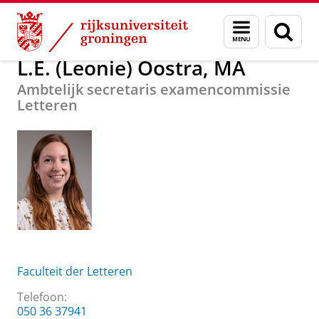
Skip
Skip
Over ons
L.E. (Leonie) Oostra, MA
Menu
Zoek
to
to
en
Content
Navigation
zoeken
L.E. (Leonie) Oostra, MA
Ambtelijk secretaris examencommissie
Letteren
Faculteit der Letteren
Telefoon:
050 36 37941