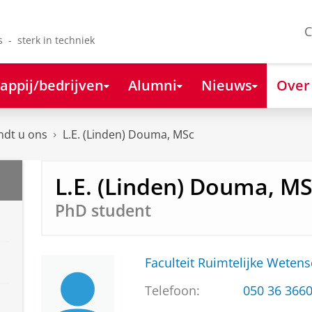
C
s - sterk in techniek
appij/bedrijven
Alumni
Nieuws
Over
ndt u ons
L.E. (Linden) Douma, MSc
L.E. (Linden) Douma, M
PhD student
Faculteit Ruimtelijke Weten
Telefoon:
050 36 366