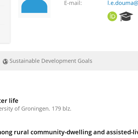
E-mail:
l.e.douma@
O
R
R
e
C
s
I
e
D
a
r
c
Sustainable Development Goals
h
P
o
r
t
a
er life
l
ersity of Groningen
.
179 blz.
mong rural community-dwelling and assisted-liv