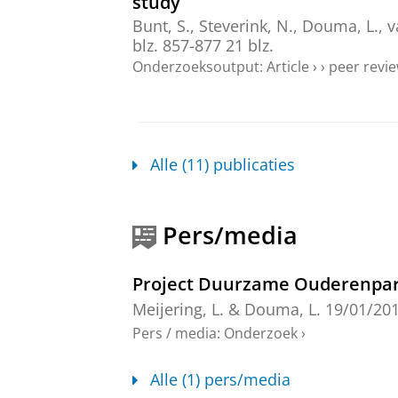
study
Bunt, S.
,
Steverink, N.
,
Douma, L.
,
v
blz. 857-877
21 blz.
Onderzoeksoutput
:
Article
›
›
peer revi
Geographical life-space and sub
Douma, L.
,
Steverink, N.
&
Meijering
Onderzoeksoutput
:
Article
›
›
peer revi
Alle (11) publicaties
Exploring Subjective Well-bein
Douma, L.
,
Steverink, N.
,
Hutter, I.
Pers/media
Onderzoeksoutput
:
Article
›
›
peer revi
Project Duurzame Ouderenpart
Lokale burgerparticipatie van 6
Meijering, L.
&
Douma, L.
19/01/20
Douma, L.
, Bouwman, R.,
Hutter, I.
Pers / media
:
Onderzoek
›
10 blz.
Onderzoeksoutput
:
Article
›
›
peer revi
Alle (1) pers/media