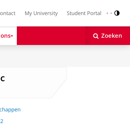
ontact
My University
Student Portal
Contr
Nederlands
English
 ons
Zoeken
Sc
schappen
02