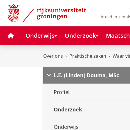
Skip
Skip
to
to
Content
Navigation
breed in kenni
Home
Onderwijs
Onderzoek
Maatsch
Over ons
Praktische zaken
Waar vi
L.E. (Linden) Douma, MSc
Profiel
Onderzoek
Onderwijs