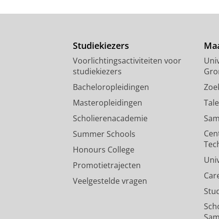
Onderzoeksoutput
:
Article
›
Studiekiezers
Maa
Voorlichtingsactiviteiten voor
Univ
studiekiezers
Gro
Bacheloropleidingen
Zoe
Masteropleidingen
Tal
Scholierenacademie
Sam
Cen
Summer Schools
Tec
Honours College
Uni
Promotietrajecten
Car
Veelgestelde vragen
Stu
Sch
Sam