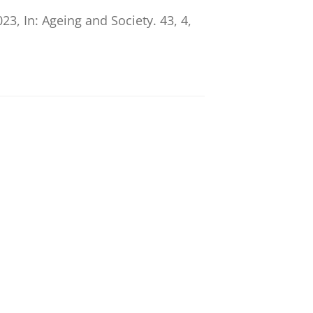
023
,
In:
Ageing and Society.
43
,
4
,
 Word Clouds
. 229-239
11 blz.
oject
logie en Geriatrie.
48
,
1
,
blz. 4-13