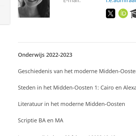
E-mail:
l.e.admiraa
T
O
w
R
i
C
t
I
t
D
e
r
Onderwijs 2022-2023
Geschiedenis van het moderne Midden-Ooste
Steden in het Midden-Oosten 1: Cairo en Alex
Literatuur in het moderne Midden-Oosten
Scriptie BA en MA