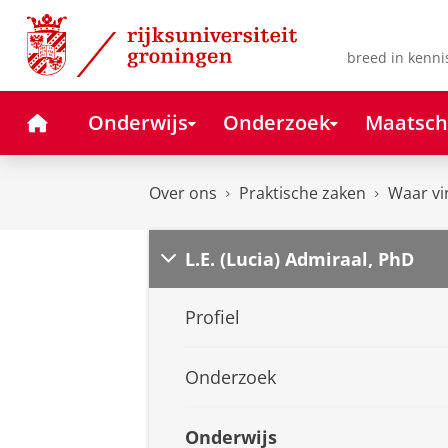
Skip
Skip
to
to
Content
Navigation
breed in kenni
Home
Onderwijs
Onderzoek
Maatsch
Over ons
Praktische zaken
Waar vi
L.E. (Lucia) Admiraal, PhD
Profiel
Onderzoek
Onderwijs