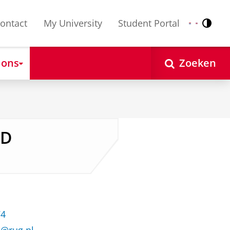
ontact
My University
Student Portal
Contr
Nederlands
English
 ons
Zoeken
hD
74