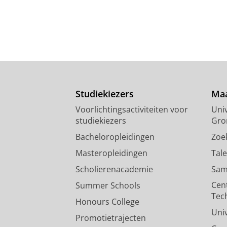
Studiekiezers
Maa
Voorlichtingsactiviteiten voor
Univ
studiekiezers
Gro
Bacheloropleidingen
Zoe
Masteropleidingen
Tal
Scholierenacademie
Sam
Cen
Summer Schools
Tec
Honours College
Uni
Promotietrajecten