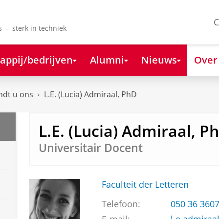
C
s - sterk in techniek
appij/bedrijven
Alumni
Nieuws
Over
ndt u ons
L.E. (Lucia) Admiraal, PhD
L.E. (Lucia) Admiraal, P
Universitair Docent
Faculteit der Letteren
Telefoon:
050 36 360