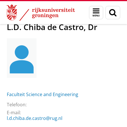
Skip
Skip
Over ons
L.D. Chiba de Castro, Dr
Menu
Zoek
to
to
en
Content
Navigation
zoeken
L.D. Chiba de Castro, Dr
Faculteit Science and Engineering
Telefoon:
E-mail:
l.d.chiba.de.castro@rug.nl