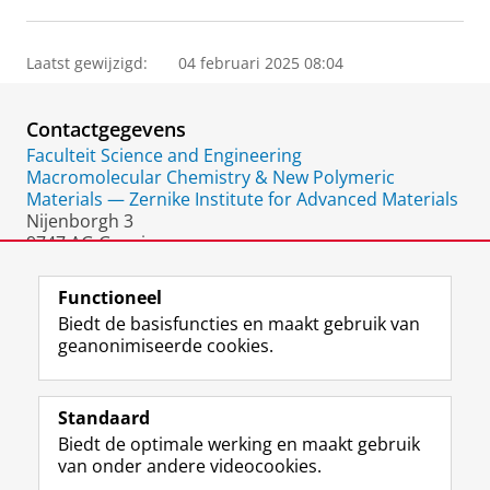
Laatst gewijzigd:
04 februari 2025 08:04
Contactgegevens
Faculteit Science and Engineering
Macromolecular Chemistry & New Polymeric
Materials — Zernike Institute for Advanced Materials
Nijenborgh 3
9747 AG Groningen
Nederland
Functioneel
Biedt de basisfuncties en maakt gebruik van
geanonimiseerde cookies.
F
L
R
I
Y
Volg de RUG
a
i
S
n
o
Standaard
c
n
S
s
u
Biedt de optimale werking en maakt gebruik
e
k
-
t
T
Studiekiezers
van onder andere videocookies.
b
e
f
a
u