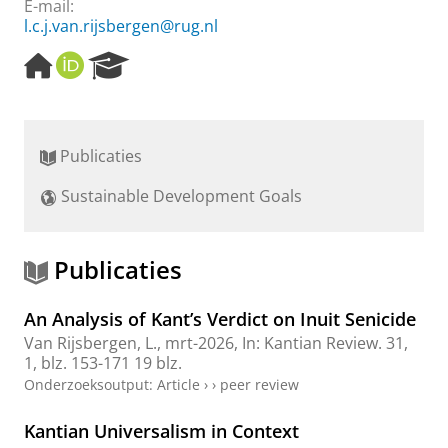
E-mail:
l.c.j.van.rijsbergen@rug.nl
H
O
R
o
R
e
m
C
s
e
I
e
p
D
a
Publicaties
a
r
g
c
Sustainable Development Goals
e
h
P
o
r
Publicaties
t
a
An Analysis of Kant’s Verdict on Inuit Senicide
l
Van Rijsbergen, L.
,
mrt-2026
,
In:
Kantian Review.
31
,
1
,
blz. 153-171
19 blz.
Onderzoeksoutput
:
Article
›
›
peer review
Kantian Universalism in Context