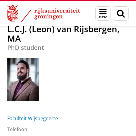
Skip
Skip
Over ons
L.C.J. (Leon) van Rijsbergen, MA
Menu
Zoek
to
to
en
Content
Navigation
zoeken
L.C.J. (Leon) van Rijsbergen,
MA
PhD student
Faculteit Wijsbegeerte
Telefoon: