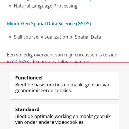
Natural Language Processing
Minor
Geo Spatial Data Science (GSDS
)
:
Skill course: Visualization of Spatial Data
Een volledig overzicht van mijn curcussen is te zien
in
OCASYS
, de cursuscatalogus van de
Rijksuniversiteit Groningen.
Functioneel
Laatst gewijzigd:
06 januari 2026 13:18
Biedt de basisfuncties en maakt gebruik van
geanonimiseerde cookies.
F
L
R
I
Y
Volg de RUG
a
i
S
n
o
Standaard
c
n
S
s
u
Biedt de optimale werking en maakt gebruik
e
k
-
t
T
Studiekiezers
van onder andere videocookies.
b
e
f
a
u
Maatschappij/bedrijven