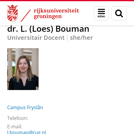
Skip
Skip
Over ons
dr. L. (Loes) Bouman
Menu
Zoek
to
to
en
Content
Navigation
zoeken
dr. L. (Loes) Bouman
Universitair Docent
she/her
Campus Fryslân
Telefoon:
E-mail:
l.bouman@rug.nl