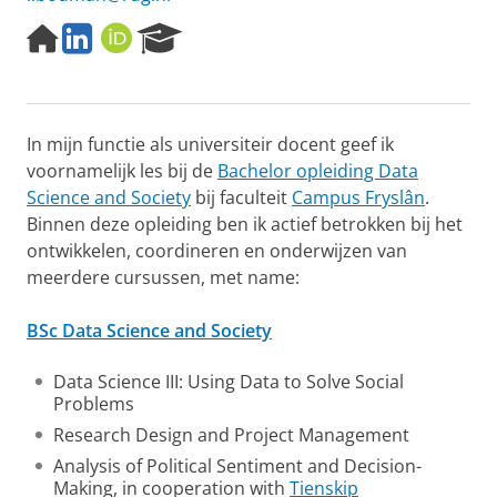
H
L
O
R
o
i
R
e
m
n
C
s
e
k
I
e
p
e
D
a
In mijn functie als universiteir docent geef ik
a
d
r
g
I
c
voornamelijk les bij de
Bachelor opleiding Data
e
n
h
Science and Society
bij faculteit
Campus Fryslân
.
P
Binnen deze opleiding ben ik actief betrokken bij het
o
ontwikkelen, coordineren en onderwijzen van
r
meerdere cursussen, met name:
t
a
l
BSc Data Science and Society
Data Science III: Using Data to Solve Social
Problems
Research Design and Project Management
Analysis of Political Sentiment and Decision-
Making, in cooperation with
Tienskip