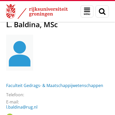
Skip
Skip
Over ons
L. Baldina, MSc
Menu
Zoek
to
to
en
Content
Navigation
zoeken
L. Baldina, MSc
Faculteit Gedrags- & Maatschappijwetenschappen
Telefoon:
E-mail:
l.baldina@rug.nl