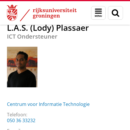
Skip
Skip
Over ons
L.A.S. (Lody) Plassaer
Menu
Zoek
to
to
en
Content
Navigation
zoeken
L.A.S. (Lody) Plassaer
ICT Ondersteuner
Centrum voor Informatie Technologie
Telefoon:
050 36 33232