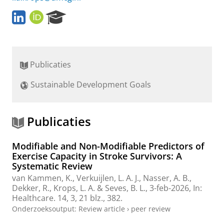
L
O
R
i
R
e
n
C
s
k
I
e
e
D
a
Publicaties
d
r
I
c
Sustainable Development Goals
n
h
P
o
r
Publicaties
t
a
Modifiable and Non-Modifiable Predictors of
l
Exercise Capacity in Stroke Survivors: A
Systematic Review
van Kammen, K.
, Verkuijlen, L. A. J., Nasser, A. B.,
Dekker, R.
,
Krops, L. A.
&
Seves, B. L.
,
3-feb-2026
,
In:
Healthcare.
14
,
3
,
21 blz.
, 382.
Onderzoeksoutput
:
Review article
›
peer review