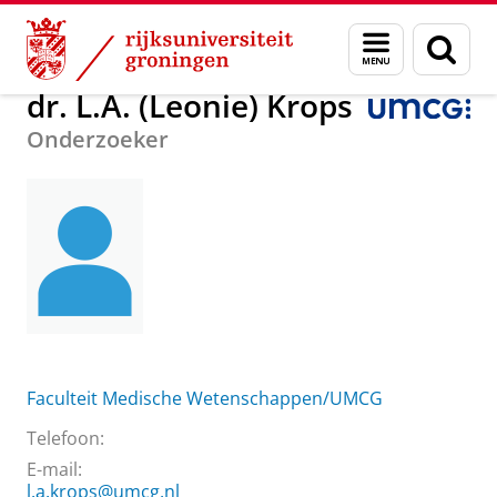
Skip
Skip
Over ons
dr. L.A. (Leonie) Krops
Menu
Zoek
to
to
en
Content
Navigation
zoeken
dr. L.A. (Leonie) Krops
Onderzoeker
Faculteit Medische Wetenschappen/UMCG
Telefoon:
E-mail:
l.a.krops@umcg.nl