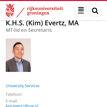
Skip
Skip
Over ons
K.H.S. (Kim) Evertz, MA
Menu
Zoek
to
to
en
Content
Navigation
zoeken
K.H.S. (Kim) Evertz, MA
MT-lid en Secretaris
University Services
Telefoon:
E-mail:
kim.evertz@rug.nl