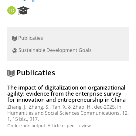
O
R
R
e
C
s
I
e
D
a
Publicaties
r
c
Sustainable Development Goals
h
P
o
r
Publicaties
t
a
The impact of digitalization on organizational
l
agility: evidence from the enterprise survey
for innovation and entrepreneurship in China
Zhang, J., Zhang, S.,
Tan, X.
& Zhao, H.,
dec-2025
,
In:
Humanities and Social Sciences Communications.
12
,
1
,
15 blz.
, 917.
Onderzoeksoutput
:
Article
›
›
peer review