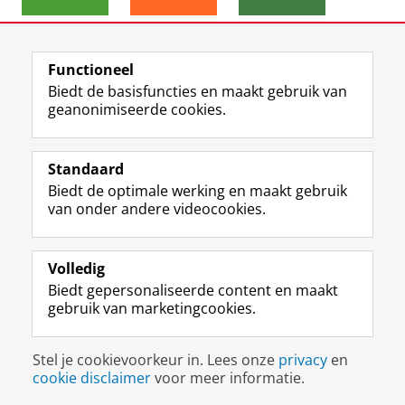
Meer informatie over de
Sustainable Development
Functioneel
Goals.
Biedt de basisfuncties en maakt gebruik van
geanonimiseerde cookies.
F
L
R
I
Y
Volg de RUG
a
i
S
n
o
Standaard
c
n
S
s
u
Biedt de optimale werking en maakt gebruik
e
k
-
t
T
Studiekiezers
van onder andere videocookies.
b
e
f
a
u
Maatschappij/bedrijven
o
d
e
g
b
o
I
e
r
e
Alumni
k
n
d
a
-
Volledig
p
-
R
m
k
Biedt gepersonaliseerde content en maakt
Over ons
a
p
i
-
a
gebruik van marketingcookies.
g
a
j
a
n
i
g
k
c
a
Disclaimer & Copyright
Privacy
Cookies
n
i
s
c
a
Stel je cookievoorkeur in. Lees onze
privacy
en
Inloggen
a
n
u
o
l
cookie disclaimer
voor meer informatie.
R
a
n
u
R