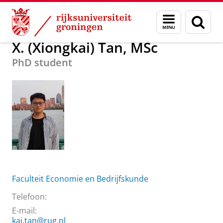
Skip
Skip
Over ons
X. (Xiongkai) Tan, MSc
Menu
Zoek
to
to
en
Content
Navigation
zoeken
X. (Xiongkai) Tan, MSc
PhD student
Faculteit Economie en Bedrijfskunde
Telefoon:
E-mail:
kai.tan@rug.nl