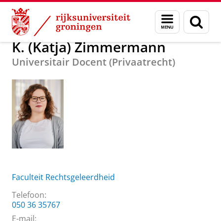
Skip
Skip
Over ons
K. (Katja) Zimmermann
Menu
Zoek
to
to
en
Content
Navigation
zoeken
K. (Katja) Zimmermann
Universitair Docent (Privaatrecht)
Faculteit Rechtsgeleerdheid
Telefoon:
050 36 35767
E-mail: