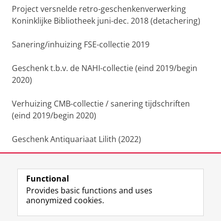
Project versnelde retro-geschenkenverwerking
Koninklijke Bibliotheek juni-dec. 2018 (detachering)
Sanering/inhuizing FSE-collectie 2019
Geschenk t.b.v. de NAHI-collectie (eind 2019/begin
2020)
Verhuizing CMB-collectie / sanering tijdschriften
(eind 2019/begin 2020)
Geschenk Antiquariaat Lilith (2022)
Sanering NAHI-collectie (2023)
Functional
Last modified:
11 September 2023 11.58 a.m.
Provides basic functions and uses
anonymized cookies.
F
L
R
I
Y
Follow the UG