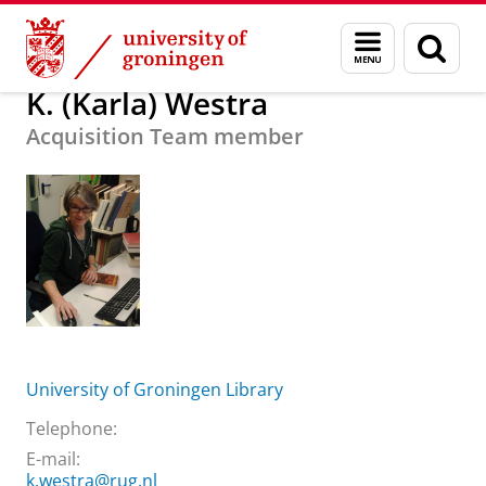
Skip
Skip
About us
K. (Karla) Westra
Menu
Sear
to
to
and
page
Content
Navigation
search
K. (Karla) Westra
Acquisition Team member
University of Groningen Library
Telephone:
E-mail:
k.westra@rug.nl