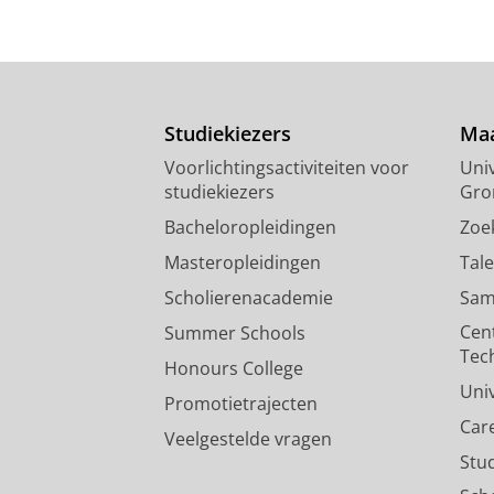
Studiekiezers
Maa
Voorlichtingsactiviteiten voor
Univ
studiekiezers
Gro
Bacheloropleidingen
Zoe
Masteropleidingen
Tal
Scholierenacademie
Sam
Cen
Summer Schools
Tec
Honours College
Uni
Promotietrajecten
Car
Veelgestelde vragen
Stu