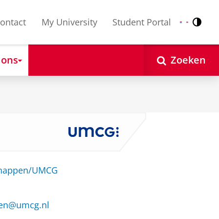
ontact
My University
Student Portal
Contr
Nederlands
English
 ons
Zoeken
schappen/UMCG
cken@umcg.nl