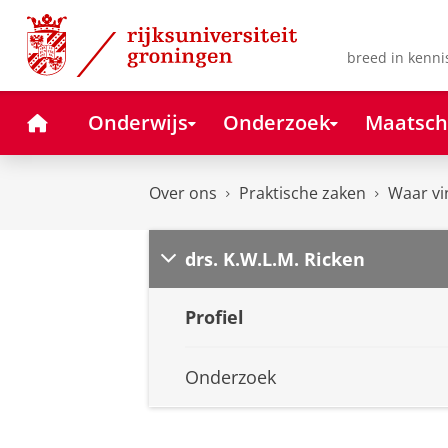
Skip
Skip
to
to
Content
Navigation
breed in kenni
Home
Onderwijs
Onderzoek
Maatsch
Over ons
Praktische zaken
Waar vi
drs. K.W.L.M. Ricken
Profiel
Onderzoek