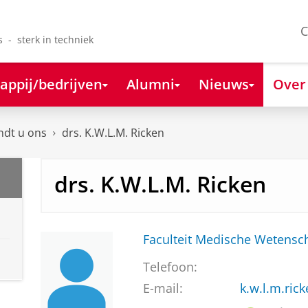
C
s - sterk in techniek
appij/bedrijven
Alumni
Nieuws
Over
ndt u ons
drs. K.W.L.M. Ricken
drs. K.W.L.M. Ricken
Faculteit Medische Weten
Telefoon:
E-mail:
k.w.l.m.ri