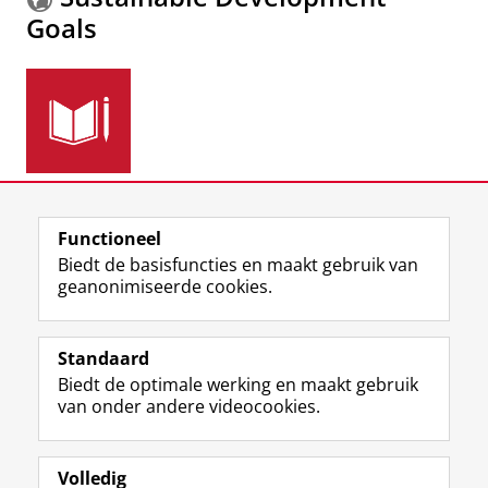
Goals
Meer informatie over de
Sustainable Development
Goals.
Functioneel
Biedt de basisfuncties en maakt gebruik van
geanonimiseerde cookies.
F
L
R
I
Y
Volg de RUG
a
i
S
n
o
Standaard
c
n
S
s
u
Biedt de optimale werking en maakt gebruik
e
k
-
t
T
Studiekiezers
van onder andere videocookies.
b
e
f
a
u
Maatschappij/bedrijven
o
d
e
g
b
o
I
e
r
e
Alumni
k
n
d
a
-
Volledig