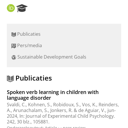
O
R
R
e
C
s
I
e
D
a
Publicaties
r
c
Pers/media
h
P
Sustainable Development Goals
o
r
t
a
Publicaties
l
Spoken verb learning in children with
language disorder
Svaldi, C.
, Kohnen, S., Robidoux, S.,
Vos, K.
,
Reinders,
A.
, Arunachalam, S.,
Jonkers, R.
&
de Aguiar, V.
,
jun-
2024
,
In:
Journal of Experimental Child Psychology.
242
,
30 blz.
, 105881.
Onderzoeksoutput
:
Article
›
›
peer review