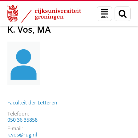
Skip
Skip
Over ons
K. Vos, MA
Menu
Zoek
to
to
en
Content
Navigation
zoeken
K. Vos, MA
Faculteit der Letteren
Telefoon:
050 36 35858
E-mail:
k.vos@rug.nl