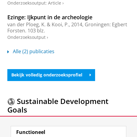
Onderzoeksoutput
:
Article
›
Ezinge: IJkpunt in de archeologie
van der Ploeg, K.
& Kooi, P.,
2014
, Groningen:
Egbert
Forsten
.
103 blz.
Onderzoeksoutput
›
Alle (2) publicaties
Bekijk volledig onderzoeksprofiel
Sustainable Development
Goals
Meer informatie over de
Sustainable Development
Functioneel
Goals.