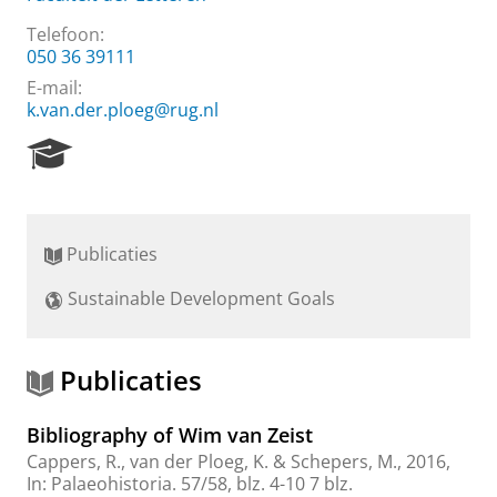
Telefoon:
050 36 39111
E-mail:
k.van.der.ploeg@rug.nl
R
e
s
e
a
Publicaties
r
c
Sustainable Development Goals
h
P
o
r
Publicaties
t
a
Bibliography of Wim van Zeist
l
Cappers, R.
,
van der Ploeg, K.
&
Schepers, M.
,
2016
,
In:
Palaeohistoria.
57/58
,
blz. 4-10
7 blz.