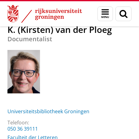
Skip
Skip
Over ons
K. (Kirsten) van der Ploeg
Menu
Zoek
to
to
en
Content
Navigation
zoeken
K. (Kirsten) van der Ploeg
Documentalist
Universiteitsbibliotheek Groningen
Telefoon:
050 36 39111
Faculteit der Letteren