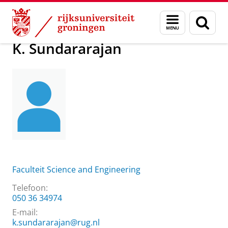
Skip
Skip
Over ons
K. Sundararajan
Menu
Zoek
to
to
en
Content
Navigation
zoeken
K. Sundararajan
Faculteit Science and Engineering
Telefoon:
050 36 34974
E-mail:
k.sundararajan@rug.nl