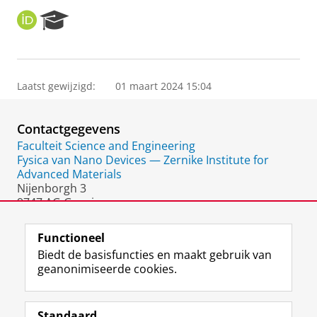
O
R
R
e
C
s
I
e
D
a
Laatst gewijzigd:
01 maart 2024 15:04
r
c
h
Contactgegevens
P
o
Faculteit Science and Engineering
r
Fysica van Nano Devices — Zernike Institute for
t
Advanced Materials
a
Nijenborgh 3
l
9747 AG Groningen
Nederland
Functioneel
Biedt de basisfuncties en maakt gebruik van
geanonimiseerde cookies.
F
L
R
I
Y
Volg de RUG
a
i
S
n
o
Standaard