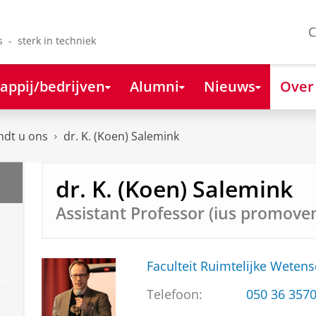
C
s - sterk in techniek
appij/bedrijven
Alumni
Nieuws
Over
ndt u ons
dr. K. (Koen) Salemink
dr. K. (Koen) Salemink
Assistant Professor (ius promove
Faculteit Ruimtelijke Weten
Telefoon:
050 36 357