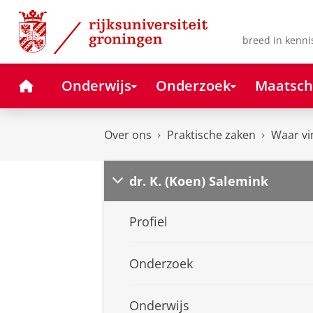
Skip
Skip
to
to
Content
Navigation
breed in kenni
Home
Onderwijs
Onderzoek
Maatsch
Over ons
Praktische zaken
Waar vi
dr. K. (Koen) Salemink
Profiel
Onderzoek
Onderwijs