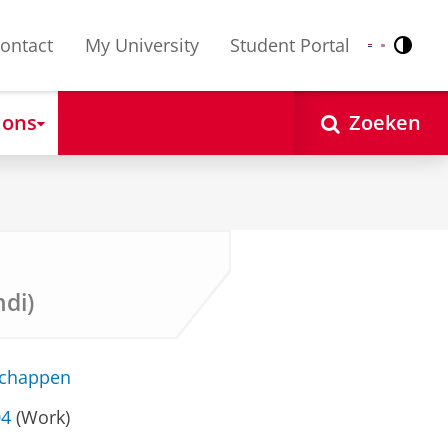
ontact
My University
Student Portal
Contr
Nederlands
English
 ons
Zoeken
ndi)
schappen
04
(Work)