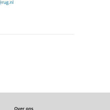
@rug.nl
Over ons