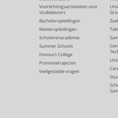
Voorlichtingsactiviteiten voor
Univ
studiekiezers
Gro
Bacheloropleidingen
Zoe
Masteropleidingen
Tal
Scholierenacademie
Sam
Cen
Summer Schools
Tec
Honours College
Uni
Promotietrajecten
Car
Veelgestelde vragen
Stu
Sch
Sam