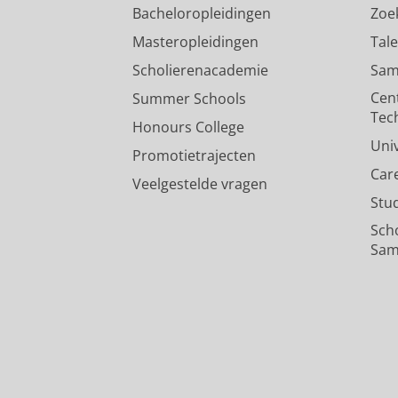
Bacheloropleidingen
Zoe
Masteropleidingen
Tal
Scholierenacademie
Sam
Cen
Summer Schools
Tec
Honours College
Uni
Promotietrajecten
Car
Veelgestelde vragen
Stu
Sch
Sam