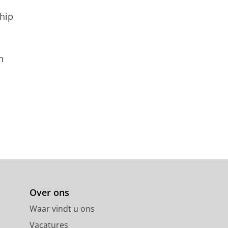
hip
n
Over ons
Waar vindt u ons
Vacatures