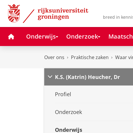
Skip
Skip
to
to
Content
Navigation
breed in kenni
Home
Onderwijs
Onderzoek
Maatsch
Over ons
Praktische zaken
Waar vi
K.S. (Katrin) Heucher, Dr
Profiel
Onderzoek
Onderwijs