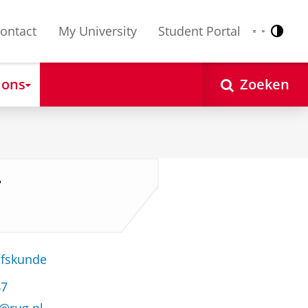
ontact
My University
Student Portal
Contr
Nederlands
English
 ons
Zoeken
r
jfskunde
47