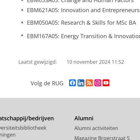
EBM053A05: Change and Human Factors
EBM621A05: Innovation and Entrepreneurs
EBM050A05: Research & Skills for MSc BA
EBM167A05: Energy Transition & Innovatio
Laatst gewijzigd:
10 november 2024 11:52
F
L
R
I
Y
Volg de RUG
a
i
S
n
o
c
n
S
s
u
e
k
-
t
T
b
e
f
a
u
o
d
e
g
b
tschappij/bedrijven
Alumni
o
I
e
r
e
ersiteitsbibliotheek
Alumni activiteiten
k
n
d
a
-
ningen
p
-
R
m
k
Magazine Broerstraat 5