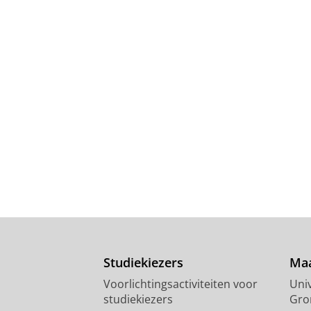
Studiekiezers
Maa
Voorlichtingsactiviteiten voor
Univ
studiekiezers
Gro