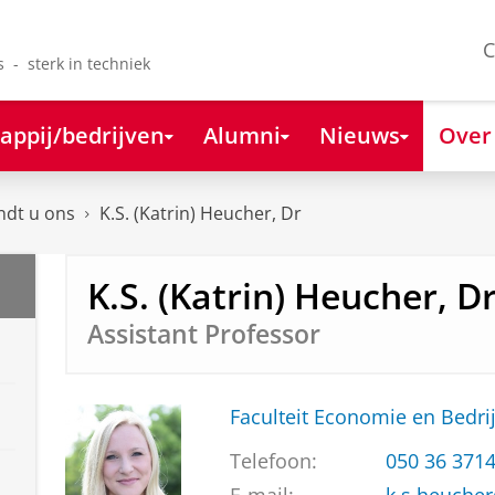
C
s - sterk in techniek
appij/bedrijven
Alumni
Nieuws
Over
ndt u ons
K.S. (Katrin) Heucher, Dr
K.S. (Katrin) Heucher, D
Assistant Professor
Faculteit Economie en Bedri
Telefoon:
050 36 371