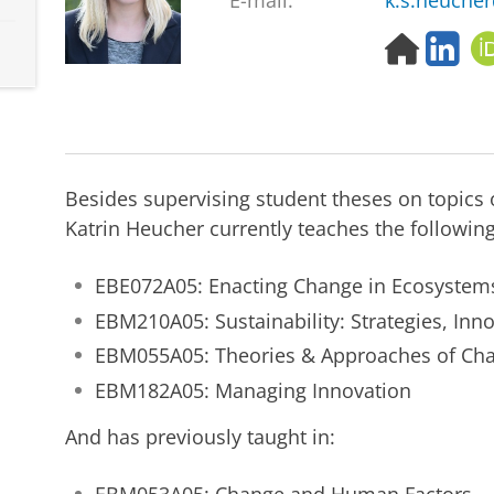
E-mail:
k.s.heuche
H
L
o
i
m
n
e
k
p
e
a
d
g
I
Besides supervising student theses on topics
e
n
Katrin Heucher currently teaches the followin
EBE072A05: Enacting Change in Ecosystem
EBM210A05: Sustainability: Strategies, In
EBM055A05: Theories & Approaches of C
EBM182A05: Managing Innovation
And has previously taught in: