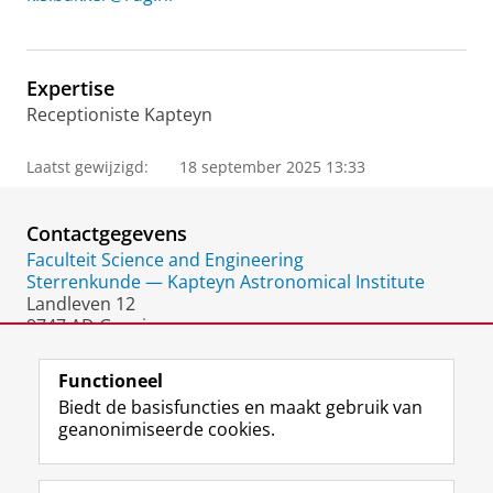
Expertise
Receptioniste Kapteyn
Laatst gewijzigd:
18 september 2025 13:33
Contactgegevens
Faculteit Science and Engineering
Sterrenkunde — Kapteyn Astronomical Institute
Landleven 12
9747 AD Groningen
Nederland
Functioneel
Biedt de basisfuncties en maakt gebruik van
geanonimiseerde cookies.
F
L
R
I
Y
Volg de RUG
a
i
S
n
o