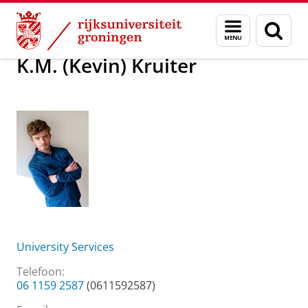
Skip
Skip
Over ons
K.M. (Kevin) Kruiter
Menu
Zoek
to
to
en
Content
Navigation
zoeken
K.M. (Kevin) Kruiter
University Services
Telefoon:
06 1159 2587
(0611592587)