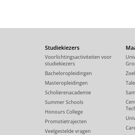
Studiekiezers
Maa
Voorlichtingsactiviteiten voor
Univ
studiekiezers
Gro
Bacheloropleidingen
Zoe
Masteropleidingen
Tal
Scholierenacademie
Sam
Cen
Summer Schools
Tec
Honours College
Uni
Promotietrajecten
Car
Veelgestelde vragen