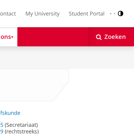
ontact
My University
Student Portal
Contr
Nederlands
English
 ons
Zoeken
jfskunde
35
(Secretariaat)
29
(rechtstreeks)