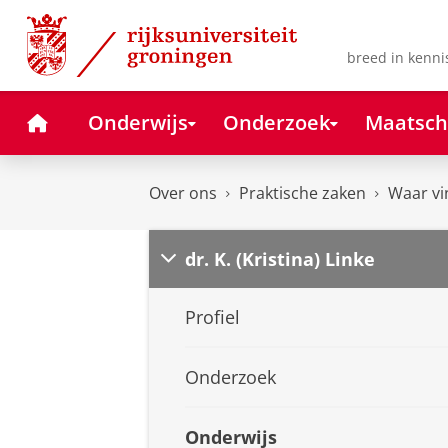
Skip
Skip
to
to
Content
Navigation
breed in kenni
Home
Onderwijs
Onderzoek
Maatsch
Over ons
Praktische zaken
Waar vi
dr. K. (Kristina) Linke
Profiel
Onderzoek
Onderwijs