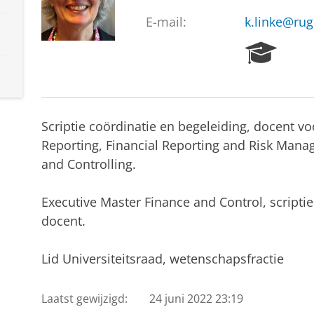
E-mail:
k.linke@rug
R
e
s
e
a
Scriptie coördinatie en begeleiding, docent vo
r
c
Reporting, Financial Reporting and Risk Man
h
and Controlling.
P
o
Executive Master Finance and Control, scriptie
r
t
docent.
a
l
Lid Universiteitsraad, wetenschapsfractie
Laatst gewijzigd:
24 juni 2022 23:19