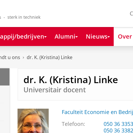
C
s - sterk in techniek
appij/bedrijven
Alumni
Nieuws
Over
ndt u ons
dr. K. (Kristina) Linke
dr. K. (Kristina) Linke
Universitair docent
Faculteit Economie en Bedri
Telefoon:
050 36 335
050 36 338