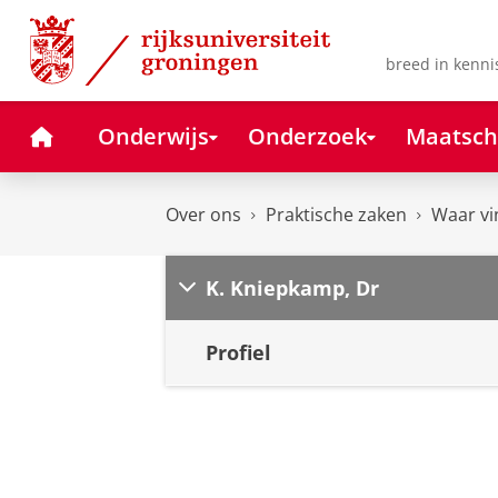
Skip
Skip
to
to
Content
Navigation
breed in kenni
Home
Onderwijs
Onderzoek
Maatsch
Over ons
Praktische zaken
Waar vi
K. Kniepkamp, Dr
Profiel