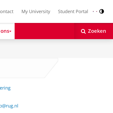
ontact
My University
Student Portal
Contr
Nederlands
English
 ons
Zoeken
ering
p@rug.nl