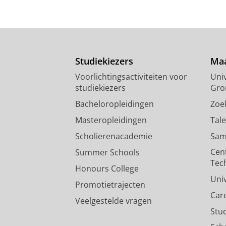
Studiekiezers
Maa
Voorlichtingsactiviteiten voor
Univ
studiekiezers
Gro
Bacheloropleidingen
Zoe
Masteropleidingen
Tal
Scholierenacademie
Sam
Cen
Summer Schools
Tec
Honours College
Uni
Promotietrajecten
Car
Veelgestelde vragen
Stu