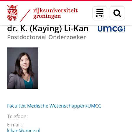
Skip
Skip
Over ons
dr. K. (Kaying) Li-Kan
Menu
Zoek
to
to
en
Content
Navigation
zoeken
dr. K. (Kaying) Li-Kan
Postdoctoraal Onderzoeker
Faculteit Medische Wetenschappen/UMCG
Telefoon:
E-mail:
k.kan@umcg.nl