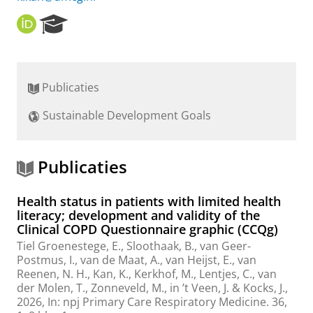
O
R
R
e
C
s
I
e
D
a
Publicaties
r
c
Sustainable Development Goals
h
P
o
r
Publicaties
t
a
Health status in patients with limited health
l
literacy; development and validity of the
Clinical COPD Questionnaire graphic (CCQg)
Tiel Groenestege, E., Sloothaak, B., van Geer-
Postmus, I., van de Maat, A., van Heijst, E., van
Reenen, N. H.,
Kan, K.
,
Kerkhof, M.
, Lentjes, C.,
van
der Molen, T.
, Zonneveld, M., in ’t Veen, J. &
Kocks, J.
,
2026
,
In:
npj Primary Care Respiratory Medicine.
36
,