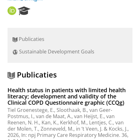
O
R
R
e
C
s
I
e
D
a
Publicaties
r
c
Sustainable Development Goals
h
P
o
r
Publicaties
t
a
Health status in patients with limited health
l
literacy; development and validity of the
Clinical COPD Questionnaire graphic (CCQg)
Tiel Groenestege, E., Sloothaak, B., van Geer-
Postmus, I., van de Maat, A., van Heijst, E., van
Reenen, N. H.,
Kan, K.
,
Kerkhof, M.
, Lentjes, C.,
van
der Molen, T.
, Zonneveld, M., in ’t Veen, J. &
Kocks, J.
,
2026
,
In:
npj Primary Care Respiratory Medicine.
36
,