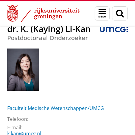
Skip
Skip
Over ons
dr. K. (Kaying) Li-Kan
Menu
Zoek
to
to
en
Content
Navigation
zoeken
dr. K. (Kaying) Li-Kan
Postdoctoraal Onderzoeker
Faculteit Medische Wetenschappen/UMCG
Telefoon:
E-mail:
k.kan@umcg.nl