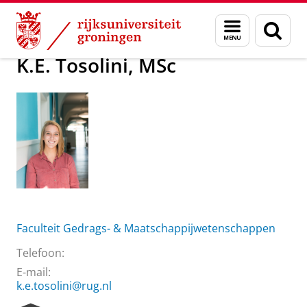
Skip
Skip
Over ons
K.E. Tosolini, MSc
Menu
Zoek
to
to
en
Content
Navigation
zoeken
K.E. Tosolini, MSc
Faculteit Gedrags- & Maatschappijwetenschappen
Telefoon:
E-mail:
k.e.tosolini@rug.nl