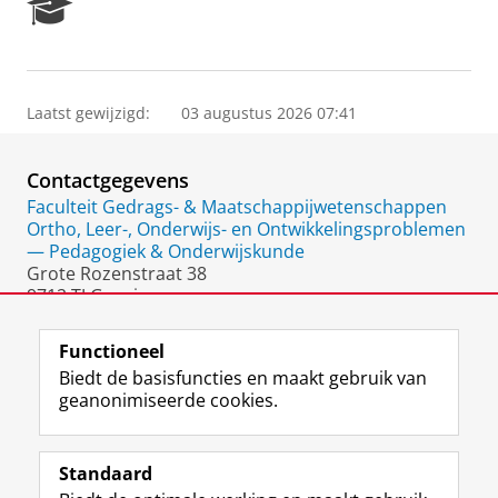
R
e
s
e
a
Laatst gewijzigd:
03 augustus 2026 07:41
r
c
h
Contactgegevens
P
o
Faculteit Gedrags- & Maatschappijwetenschappen
r
Ortho, Leer-, Onderwijs- en Ontwikkelingsproblemen
t
— Pedagogiek & Onderwijskunde
a
Grote Rozenstraat 38
l
9712 TJ Groningen
Nederland
Functioneel
Biedt de basisfuncties en maakt gebruik van
geanonimiseerde cookies.
F
L
R
I
Y
Volg de RUG
a
i
S
n
o
Standaard
c
n
S
s
u