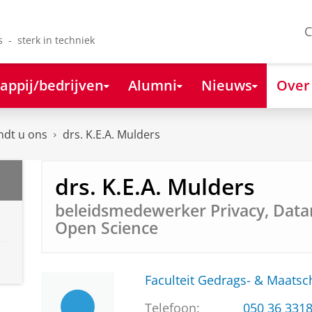
C
s - sterk in techniek
appij/bedrijven
Alumni
Nieuws
Over
ndt u ons
drs. K.E.A. Mulders
drs. K.E.A. Mulders
beleidsmedewerker Privacy, Da
Open Science
Faculteit Gedrags- & Maats
Telefoon:
050 36 331