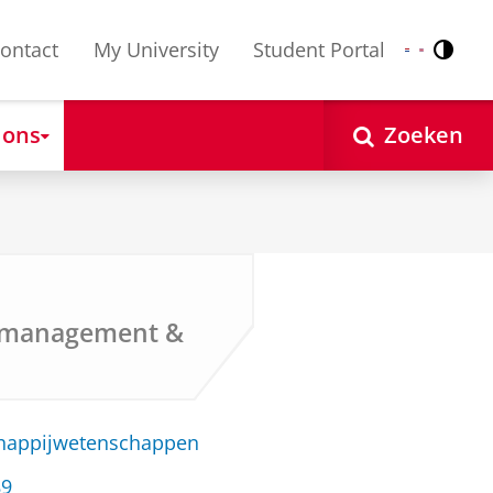
ontact
My University
Student Portal
Contr
Nederlands
English
 ons
Zoeken
tamanagement &
chappijwetenschappen
89