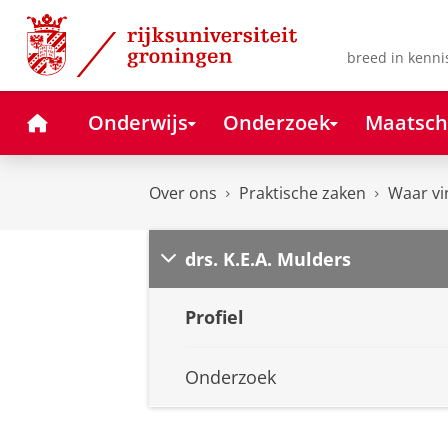
Skip
Skip
to
to
Content
Navigation
breed in kenni
Home
Onderwijs
Onderzoek
Maatsch
Over ons
Praktische zaken
Waar vi
drs. K.E.A. Mulders
Profiel
Onderzoek