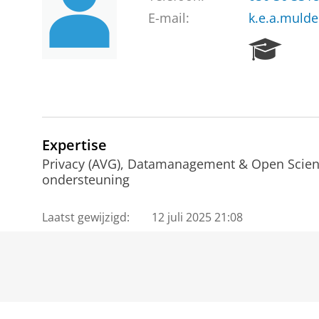
E-mail:
k.e.a.mulde
R
e
s
e
a
r
c
Expertise
h
Privacy (AVG), Datamanagement & Open Scien
P
ondersteuning
o
r
Laatst gewijzigd:
12 juli 2025 21:08
t
a
l