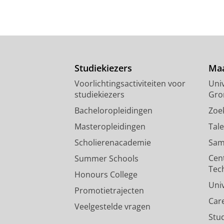
Studiekiezers
Maa
Voorlichtingsactiviteiten voor
Univ
studiekiezers
Gro
Bacheloropleidingen
Zoe
Masteropleidingen
Tal
Scholierenacademie
Sam
Cen
Summer Schools
Tec
Honours College
Uni
Promotietrajecten
Car
Veelgestelde vragen
Stu