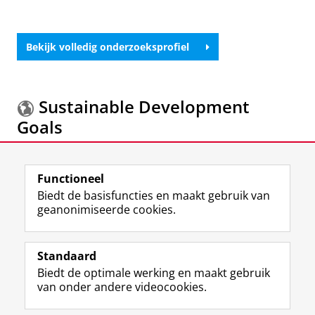
Bekijk volledig onderzoeksprofiel
Sustainable Development
Goals
Meer informatie over de
Sustainable Development
Goals.
Functioneel
Biedt de basisfuncties en maakt gebruik van
geanonimiseerde cookies.
F
L
R
I
Y
Volg de RUG
a
i
S
n
o
Standaard
c
n
S
s
u
Biedt de optimale werking en maakt gebruik
e
k
-
t
T
Studiekiezers
van onder andere videocookies.
b
e
f
a
u
Maatschappij/bedrijven
o
d
e
g
b