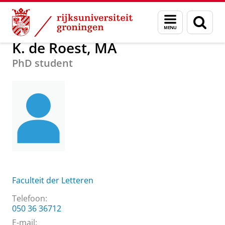
Skip
Skip
Over ons
K. de Roest, MA
Menu
Zoek
to
to
en
Content
Navigation
zoeken
K. de Roest, MA
PhD student
Faculteit der Letteren
Telefoon:
050 36 36712
E-mail: