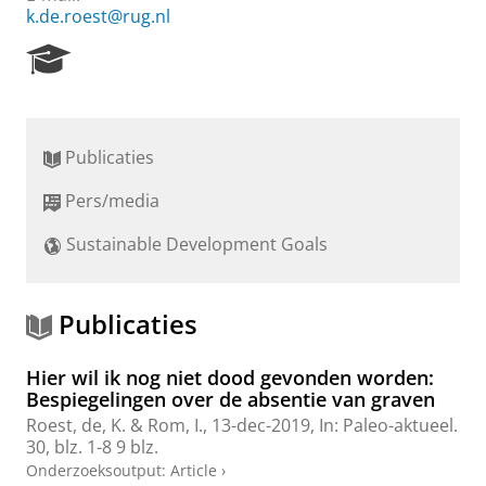
k.de.roest@rug.nl
R
e
s
e
a
Publicaties
r
c
Pers/media
h
P
Sustainable Development Goals
o
r
t
a
Publicaties
l
Hier wil ik nog niet dood gevonden worden:
Bespiegelingen over de absentie van graven
Roest, de, K.
&
Rom, I.
,
13-dec-2019
,
In:
Paleo-aktueel.
30
,
blz. 1-8
9 blz.
Onderzoeksoutput
:
Article
›