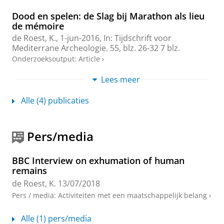
Dood en spelen: de Slag bij Marathon als lieu
de mémoire
de Roest, K.
,
1-jun-2016
,
In:
Tijdschrift voor
Mediterrane Archeologie.
55
,
blz. 26-32
7 blz.
Onderzoeksoutput
:
Article
›
Lees meer
Nomen est omen? Gezichtsreconstructies als
medium tussen heden en verleden
Alle (4) publicaties
de Roest, K.
,
2016
,
In:
Paleo-aktueel.
27
,
blz. 127-134
Onderzoeksoutput
:
Article
›
Pers/media
Dynamische musea, statische vitrines: De
prehistorie van Nederland tentoongesteld
Roest, de, K.
,
12-dec-2014
,
In:
Paleo-aktueel.
25
,
blz.
BBC Interview on exhumation of human
119-126
8 blz.
remains
Onderzoeksoutput
:
Article
›
de Roest, K.
13/07/2018
Pers / media
:
Activiteiten met een maatschappelijk belang
›
Alle (1) pers/media