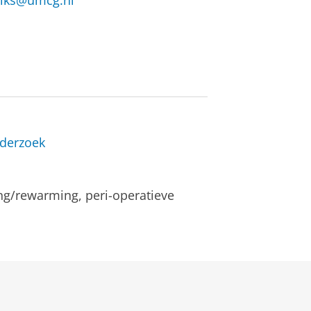
riks@umcg.nl
derzoek
ng/rewarming, peri-operatieve