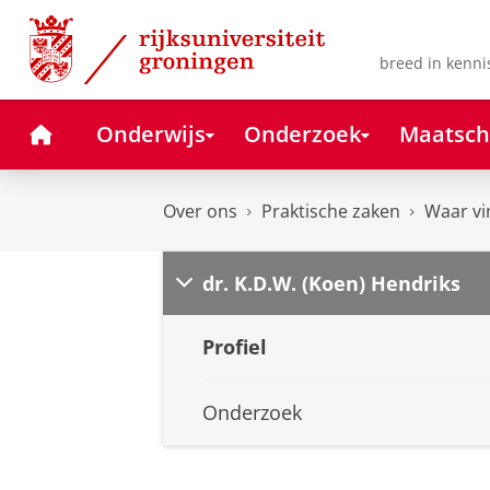
Skip
Skip
to
to
Content
Navigation
breed in kenni
Home
Onderwijs
Onderzoek
Maatsch
Over ons
Praktische zaken
Waar vi
dr. K.D.W. (Koen) Hendriks
Profiel
Onderzoek