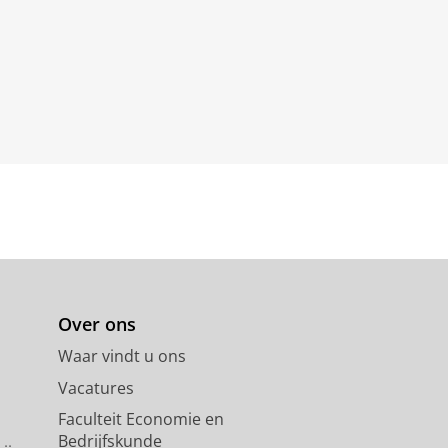
Over ons
Waar vindt u ons
Vacatures
Faculteit Economie en
Bedrijfskunde