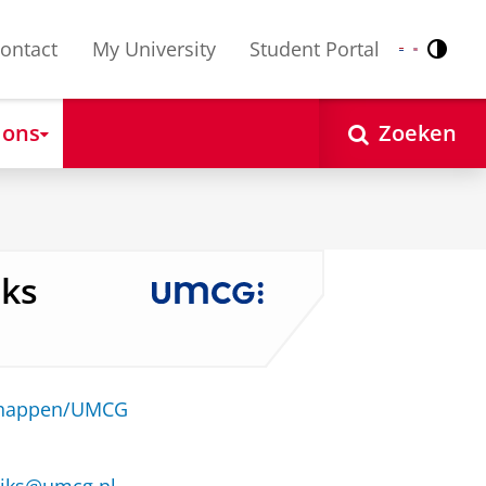
ontact
My University
Student Portal
Contr
Nederlands
English
 ons
Zoeken
iks
schappen/UMCG