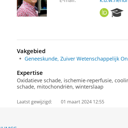
E-mail:
k.d.w.hend
O
R
R
e
C
s
I
e
D
a
r
c
Vakgebied
h
Geneeskunde, Zuiver Wetenschappelijk On
P
o
Expertise
r
Oxidatieve schade, ischemie-reperfusie, cooli
t
schade, mitochondriën, winterslaap
a
l
Laatst gewijzigd:
01 maart 2024 12:55