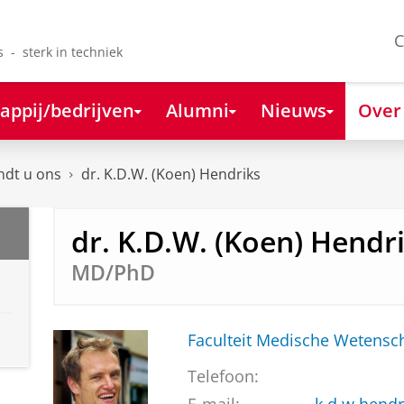
C
s - sterk in techniek
appij/bedrijven
Alumni
Nieuws
Over
ndt u ons
dr. K.D.W. (Koen) Hendriks
dr. K.D.W. (Koen) Hendr
MD/PhD
Faculteit Medische Weten
Telefoon: