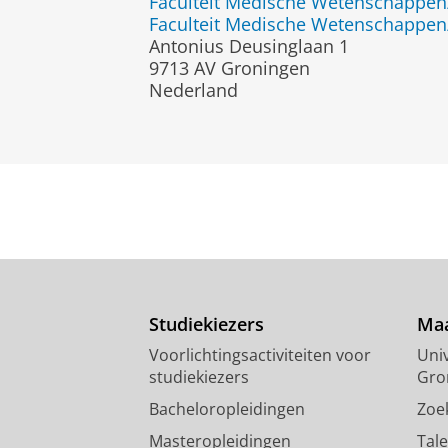
Faculteit Medische Wetenschapp
Faculteit Medische Wetenschapp
Antonius Deusinglaan 1
9713 AV Groningen
Nederland
Studiekiezers
Maa
Voorlichtingsactiviteiten voor
Univ
studiekiezers
Gro
Bacheloropleidingen
Zoe
Masteropleidingen
Tal