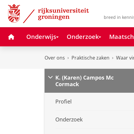
Skip
Skip
to
to
Content
Navigation
breed in kenni
Home
Onderwijs
Onderzoek
Maatsch
Over ons
Praktische zaken
Waar vi
K. (Karen) Campos Mc
Cormack
Profiel
Onderzoek