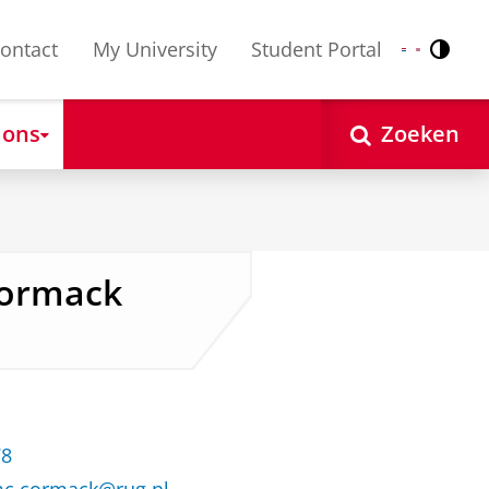
ontact
My University
Student Portal
Contr
Nederlands
English
 ons
Zoeken
Cormack
78