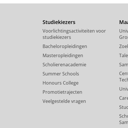
Studiekiezers
Maa
Voorlichtingsactiviteiten voor
Univ
studiekiezers
Gro
Bacheloropleidingen
Zoe
Masteropleidingen
Tal
Scholierenacademie
Sam
Cen
Summer Schools
Tec
Honours College
Uni
Promotietrajecten
Car
Veelgestelde vragen
Stu
Sch
Sam