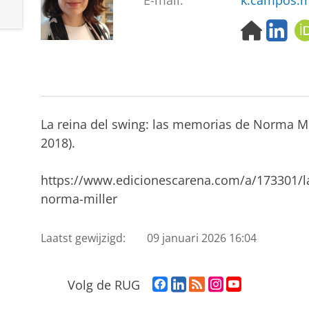
E-mail:
k.campos.m
H
L
o
i
m
n
e
k
p
e
a
d
g
I
La reina del swing: las memorias de Norma Mil
e
n
2018).
https://www.edicionescarena.com/a/173301/l
norma-miller
Laatst gewijzigd:
09 januari 2026 16:04
F
L
R
I
Y
Volg de RUG
a
i
S
n
o