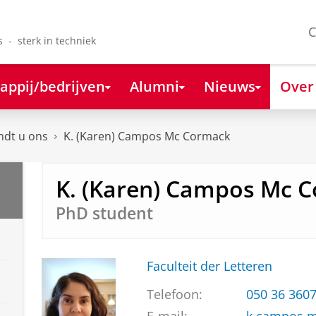
C
s - sterk in techniek
appij/bedrijven
Alumni
Nieuws
Over
ndt u ons
K. (Karen) Campos Mc Cormack
K. (Karen) Campos Mc 
PhD student
Faculteit der Letteren
Telefoon:
050 36 360