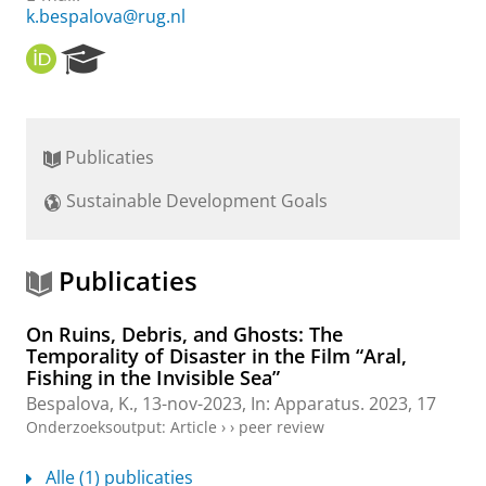
k.bespalova@rug.nl
O
R
R
e
C
s
I
e
D
a
Publicaties
r
c
Sustainable Development Goals
h
P
o
r
Publicaties
t
a
On Ruins, Debris, and Ghosts: The
l
Temporality of Disaster in the Film “Aral,
Fishing in the Invisible Sea”
Bespalova, K.
,
13-nov-2023
,
In:
Apparatus.
2023
,
17
Onderzoeksoutput
:
Article
›
›
peer review
Alle (1) publicaties