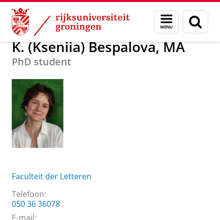
Skip
Skip
Over ons
K. (Kseniia) Bespalova, MA
Menu
Zoek
to
to
en
Content
Navigation
zoeken
K. (Kseniia) Bespalova, MA
PhD student
Faculteit der Letteren
Telefoon:
050 36 36078
E-mail: