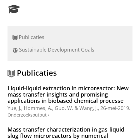
R
e
s
e
a
Publicaties
r
c
Sustainable Development Goals
h
P
o
r
Publicaties
t
a
Liquid-liquid extraction in microreactor: New
l
mass transfer insights and promising
applications in biobased chemical processe
Yue, J.
,
Hommes, A.
,
Guo, W.
&
Wang, J.
,
26-mei-2019
.
Onderzoeksoutput
›
Mass transfer characterization in gas-liquid
slug flow microreactors by numerical