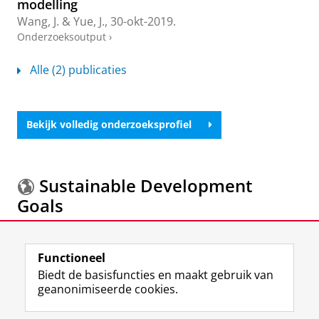
modelling
Wang, J.
&
Yue, J.
,
30-okt-2019
.
Onderzoeksoutput
›
Alle (2) publicaties
Bekijk volledig onderzoeksprofiel
Sustainable Development
Goals
Meer informatie over de
Sustainable Development
Functioneel
Goals.
Biedt de basisfuncties en maakt gebruik van
geanonimiseerde cookies.
F
L
R
I
Y
Volg de RUG