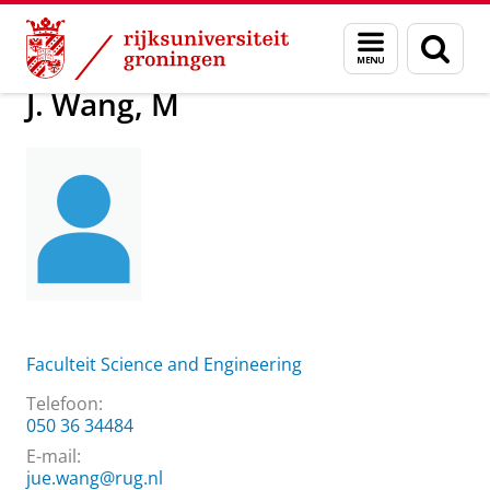
Skip
Skip
Over ons
J. Wang, M
Menu
Zoek
to
to
en
Content
Navigation
zoeken
J. Wang, M
Faculteit Science and Engineering
Telefoon:
050 36 34484
E-mail:
jue.wang@rug.nl