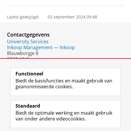
Laatst gewijzigd:
02 september 2024 09:48
Contactgegevens
University Services
Inkoop Management — Inkoop
Blauwborgje 8
9747 AC Groningen
Nederland
Functioneel
Biedt de basisfuncties en maakt gebruik van
geanonimiseerde cookies.
F
L
R
I
Y
Volg de RUG
a
i
S
n
o
Standaard
c
n
S
s
u
Biedt de optimale werking en maakt gebruik
e
k
-
t
T
Studiekiezers
van onder andere videocookies.
b
e
f
a
u
Maatschappij/bedrijven
o
d
e
g
b