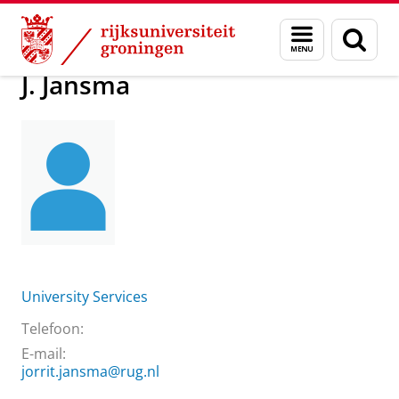
Skip
Skip
Over ons
J. Jansma
Menu
Zoek
to
to
en
Content
Navigation
zoeken
J. Jansma
University Services
Telefoon:
E-mail:
jorrit.jansma@rug.nl