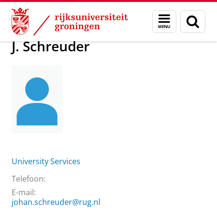
Skip
Skip
Over ons
J. Schreuder
Menu
Zoek
to
to
en
Content
Navigation
zoeken
J. Schreuder
University Services
Telefoon:
E-mail:
johan.schreuder@rug.nl