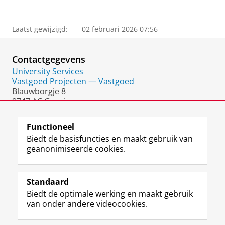
Laatst gewijzigd:
02 februari 2026 07:56
Contactgegevens
University Services
Vastgoed Projecten — Vastgoed
Blauwborgje 8
9747 AC Groningen
Nederland
Functioneel
Biedt de basisfuncties en maakt gebruik van
geanonimiseerde cookies.
F
L
R
I
Y
Volg de RUG
a
i
S
n
o
Standaard
c
n
S
s
u
Biedt de optimale werking en maakt gebruik
e
k
-
t
T
Studiekiezers
van onder andere videocookies.
b
e
f
a
u
Maatschappij/bedrijven
o
d
e
g
b