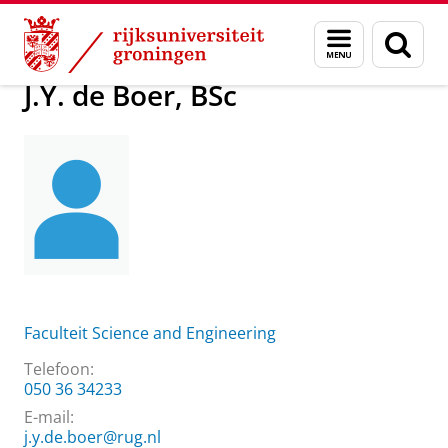
Skip
Skip
Over ons
J.Y. de Boer, BSc
Menu
Zoek
to
to
en
Content
Navigation
zoeken
J.Y. de Boer, BSc
Faculteit Science and Engineering
Telefoon:
050 36 34233
E-mail:
j.y.de.boer@rug.nl