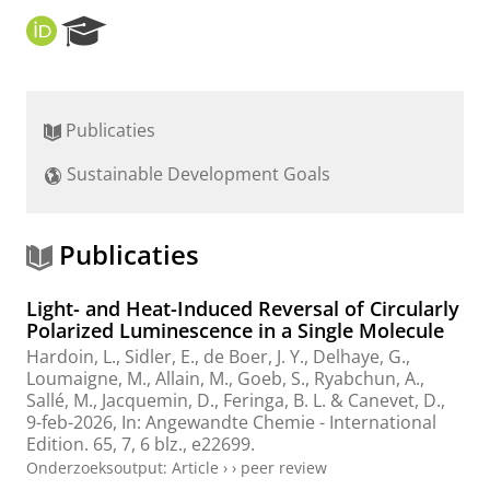
O
R
R
e
C
s
I
e
D
a
Publicaties
r
c
Sustainable Development Goals
h
P
o
r
Publicaties
t
a
Light- and Heat-Induced Reversal of Circularly
l
Polarized Luminescence in a Single Molecule
Hardoin, L.,
Sidler, E.
,
de Boer, J. Y.
, Delhaye, G.,
Loumaigne, M., Allain, M., Goeb, S.,
Ryabchun, A.
,
Sallé, M., Jacquemin, D.,
Feringa, B. L.
& Canevet, D.,
9-feb-2026
,
In:
Angewandte Chemie - International
Edition.
65
,
7
,
6 blz.
, e22699.
Onderzoeksoutput
:
Article
›
›
peer review