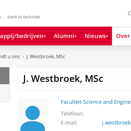
C
s - sterk in techniek
appij/bedrijven
Alumni
Nieuws
Over
ndt u ons
J. Westbroek, MSc
J. Westbroek, MSc
Faculteit Science and Engine
Telefoon:
E-mail:
j.westbroe