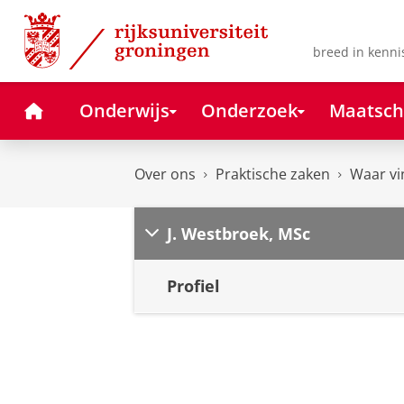
Skip
Skip
to
to
Content
Navigation
breed in kenni
Home
Onderwijs
Onderzoek
Maatsch
Over ons
Praktische zaken
Waar vi
J. Westbroek, MSc
Profiel