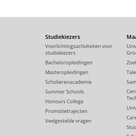
Studiekiezers
Maa
Voorlichtingsactiviteiten voor
Univ
studiekiezers
Gro
Bacheloropleidingen
Zoe
Masteropleidingen
Tal
Scholierenacademie
Sam
Cen
Summer Schools
Tec
Honours College
Uni
Promotietrajecten
Car
Veelgestelde vragen
Stu