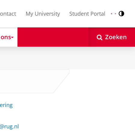
ontact
My University
Student Portal
Contr
Nederlands
English
 ons
Zoeken
ering
k@rug.nl