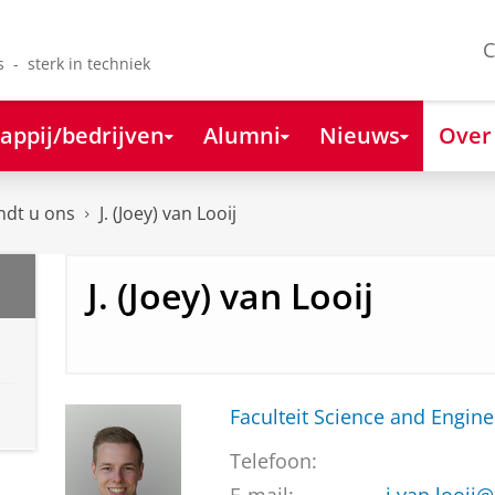
C
s - sterk in techniek
appij/bedrijven
Alumni
Nieuws
Over
ndt u ons
J. (Joey) van Looij
J. (Joey) van Looij
Faculteit Science and Engine
Telefoon: