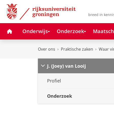
Skip
Skip
to
to
Content
Navigation
breed in kenni
Home
Onderwijs
Onderzoek
Maatsch
Over ons
Praktische zaken
Waar vi
J. (Joey) van Looij
Profiel
Onderzoek