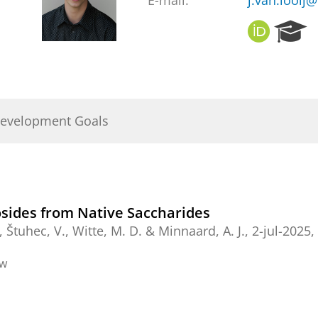
E-mail:
j.van.looij@
O
R
R
e
C
s
I
e
D
a
r
Development Goals
c
h
P
o
r
t
osides from Native Saccharides
a
., Štuhec, V.,
Witte, M. D.
&
Minnaard, A. J.
,
2-jul-2025
,
l
ew