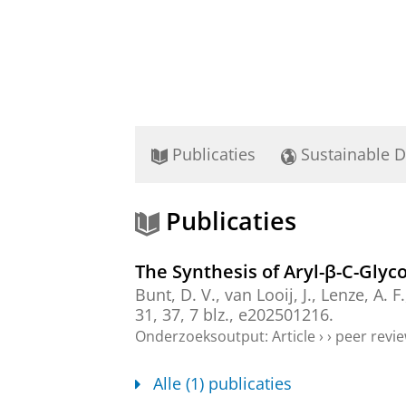
Publicaties
Sustainable 
Publicaties
The Synthesis of Aryl-β-C-Glyc
Bunt, D. V.
,
van Looij, J.
, Lenze, A. F
31
,
37
,
7 blz.
, e202501216.
Onderzoeksoutput
:
Article
›
›
peer revi
Alle (1) publicaties