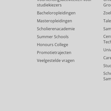
studiekiezers
Gro
Bacheloropleidingen
Zoe
Masteropleidingen
Tal
Scholierenacademie
Sam
Cen
Summer Schools
Tec
Honours College
Uni
Promotietrajecten
Car
Veelgestelde vragen
Stu
Sch
Sam