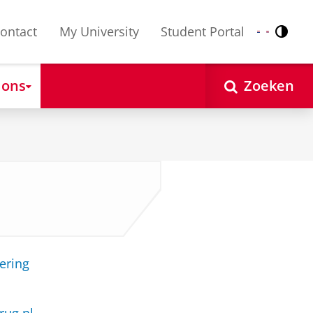
ontact
My University
Student Portal
Contr
Nederlands
English
 ons
Zoeken
ering