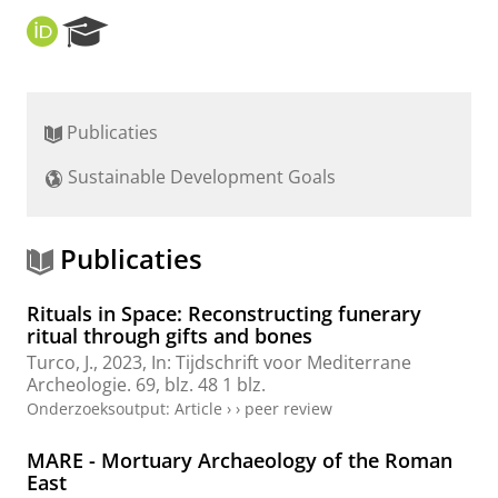
O
R
R
e
C
s
I
e
D
a
Publicaties
r
c
Sustainable Development Goals
h
P
o
r
Publicaties
t
a
Rituals in Space: Reconstructing funerary
l
ritual through gifts and bones
Turco, J.
,
2023
,
In:
Tijdschrift voor Mediterrane
Archeologie.
69
,
blz. 48
1 blz.
Onderzoeksoutput
:
Article
›
›
peer review
MARE - Mortuary Archaeology of the Roman
East