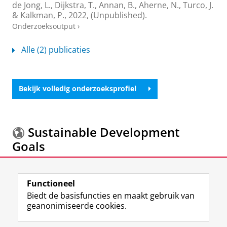
de Jong, L.
,
Dijkstra, T.
,
Annan, B.
,
Aherne, N.
,
Turco, J.
&
Kalkman, P.
,
2022
, (Unpublished).
Onderzoeksoutput
›
Alle (2) publicaties
Bekijk volledig onderzoeksprofiel
Sustainable Development
Goals
Meer informatie over de
Sustainable Development
Functioneel
Goals.
Biedt de basisfuncties en maakt gebruik van
geanonimiseerde cookies.
F
L
R
I
Y
Volg de RUG