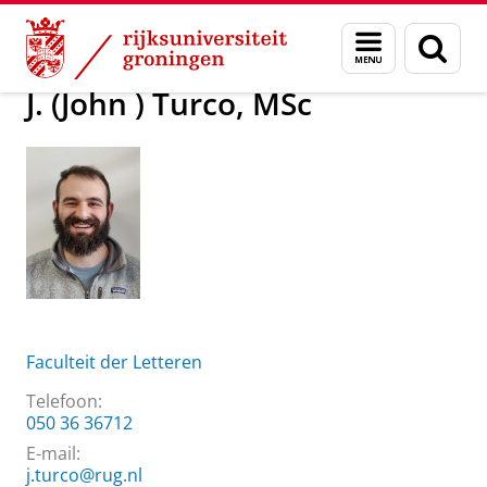
Skip
Skip
Over ons
J. (John ) Turco, MSc
Menu
Zoek
to
to
en
Content
Navigation
zoeken
J. (John ) Turco, MSc
Faculteit der Letteren
Telefoon:
050 36 36712
E-mail:
j.turco@rug.nl