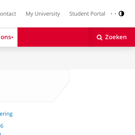
ontact
My University
Student Portal
Contr
Nederlands
English
 ons
Zoeken
ering
86