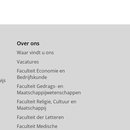
blz.
13 blz.
, 102256.
Over ons
Waar vindt u ons
 and Applications (SIGMA).
19
,
26
Vacatures
Faculteit Economie en
Bedrijfskunde
ijs
Faculteit Gedrags- en
Maatschappijwetenschappen
13 blz.
Faculteit Religie, Cultuur en
Maatschappij
Faculteit der Letteren
Faculteit Medische
matical society.
375
,
blz. 1653-1670