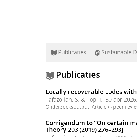
Publicaties
Sustainable 
Publicaties
Locally recoverable codes wit
Tafazolian, S. &
Top, J.
,
30-apr-2026
Onderzoeksoutput
:
Article
›
›
peer revi
Corrigendum to “On certain ma
Theory 203 (2019) 276–293]