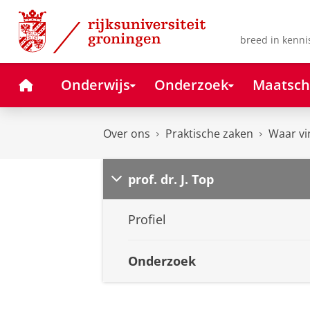
Skip
Skip
to
to
Content
Navigation
breed in kenni
Home
Onderwijs
Onderzoek
Maatsch
Over ons
Praktische zaken
Waar vi
prof. dr. J. Top
Profiel
Onderzoek