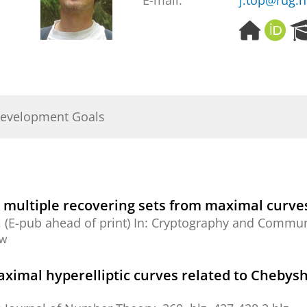
E-mail:
j.top@rug.n
H
O
o
R
m
C
e
I
p
D
a
Development Goals
g
e
h multiple recovering sets from maximal curve
, (E-pub ahead of print)
In:
Cryptography and Commun
ew
ximal hyperelliptic curves related to Chebys