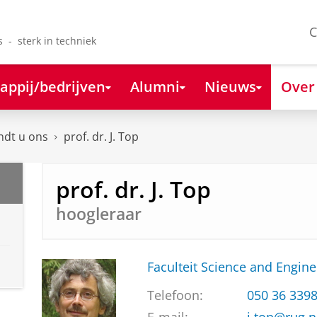
C
s - sterk in techniek
appij/bedrijven
Alumni
Nieuws
Over
ndt u ons
prof. dr. J. Top
prof. dr. J. Top
hoogleraar
Faculteit Science and Engine
Telefoon:
050 36 339