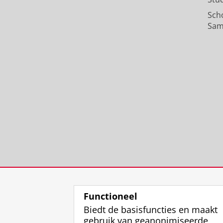
18 blz.
Sch
Onderzoeksoutput
:
Article
›
›
peer revi
Sam
Functioneel
Biedt de basisfuncties en maakt
gebruik van geanonimiseerde